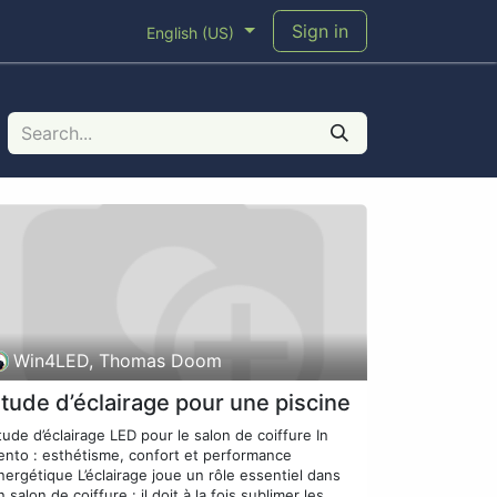
Sign in
English (US)
Win4LED, Thomas Doom
tude d’éclairage pour une piscine
tude d’éclairage LED pour le salon de coiffure In
ento : esthétisme, confort et performance
nergétique L’éclairage joue un rôle essentiel dans
n salon de coiffure : il doit à la fois sublimer les ...