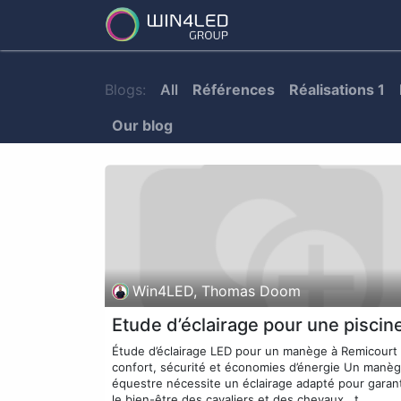
Services
Partner
Blogs:
All
Références
Réalisations 1
Our blog
Win4LED, Thomas Doom
Etude d’éclairage pour une piscin
Étude d’éclairage LED pour un manège à Remicourt 
confort, sécurité et économies d’énergie Un manè
équestre nécessite un éclairage adapté pour garant
le bien-être des cavaliers et des chevaux , t...