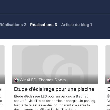
s
Contact
Catalog
Réalisations 2
Réalisations 3
Article de blog 1
Win4LED, Thomas Doom
e
Etude d’éclairage pour une piscine
E
:
Étude d’éclairage LED pour un parking à Blegny :
É
ge
sécurité, visibilité et économies d’énergie Un parking
V
ir
bien éclairé est essentiel pour garantir la sécurité
é
des usagers , améliorer la visibilité des v...
u