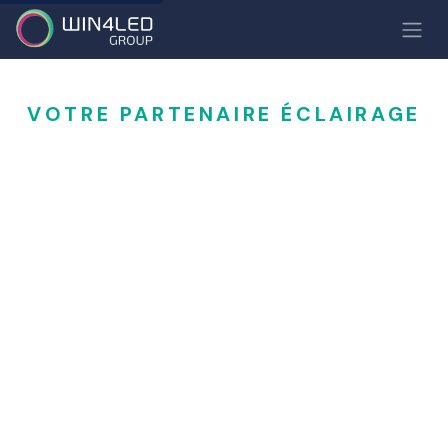
VOTRE PARTENAIRE ÉCLAIRAGE
Solutions d'éclairage
LED
professionnelles
Win4LED conçoit et fournit des solutions
complètes d'éclairage LED pour les
infrastructures sportives, urbaines, industrielles,
tertiaires et architecturales.