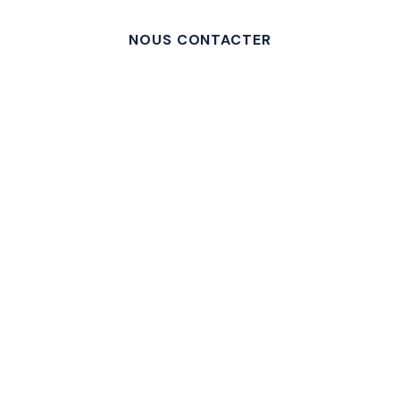
NOUS CONTACTER
NOS RÉALISATIONS
+10 ans
d'expérience