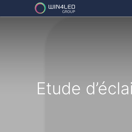
Services
Partena
Etude d’écla