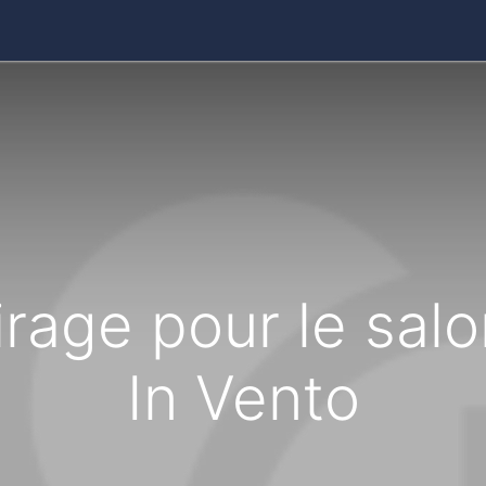
ires
Contact
Catalogue
irage pour le salo
In Vento