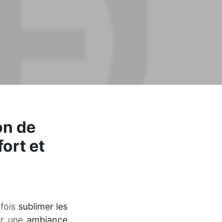
on de
fort et
a fois
sublimer les
er une
ambiance