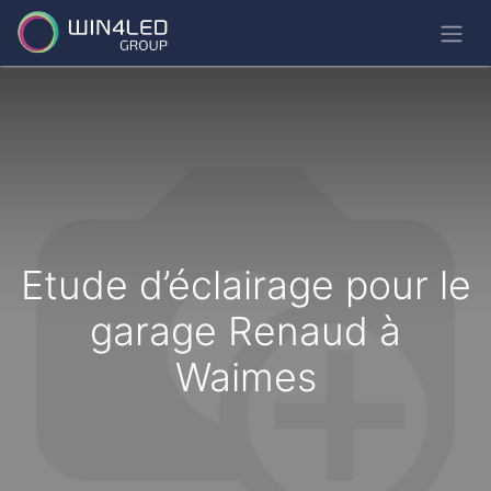
Etude d’éclairage pour le
garage Renaud à
Waimes