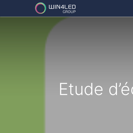
Services
Partena
Etude d’é