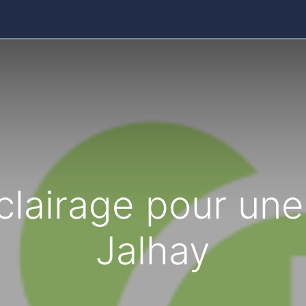
ires
Contact
Catalogue
clairage pour une
Jalhay