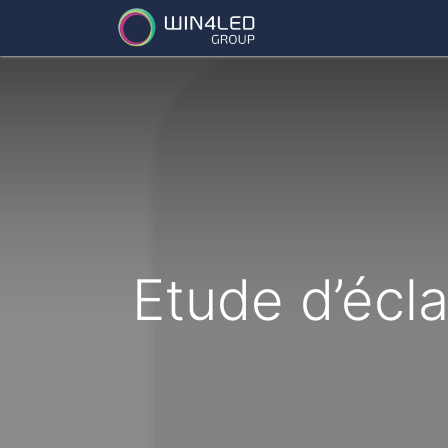
Services
Partena
Etude d’écl