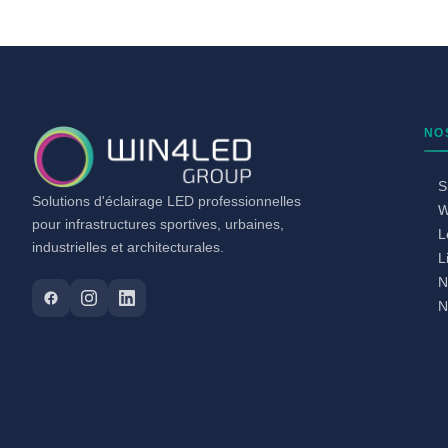
NO
S
Solutions d'éclairage LED professionnelles
W
pour infrastructures sportives, urbaines,
L
industrielles et architecturales.
L
N
N